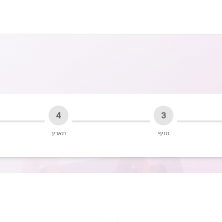
4
3
סניף
תאריך